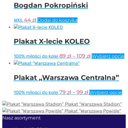
Bogdan Pokropiński
44
zł
WKŁ
Dodaj do koszyka
Plakat X-lecie KOLEO
Zakres
T
89
zł
–
109
zł
100% miłości do kolei
Wybierz opcje
p
cen:
m
od
w
Plakat „Warszawa Centralna”
89 zł
w
do
O
Zakres
Te
79
zł
–
99
zł
100% miłości do kolei
Wybierz opcje
109 zł
m
pr
cen:
w
Plakat "Warszawa Stadion"
m
od
n
Plakat "Warszawa Powiśle"
wi
79 zł
s
Nasz asortyment
wa
do
p
Op