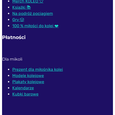
Merch KOLEO 👕
99 zł
mo
Książki 📚
wy
Na podróż pociągiem
na
Gry 🎲
st
100 % miłości do kolei ❤️
pr
Płatności
Dla mikoli
Prezent dla miłośnika kolei
Modele kolejowe
Plakaty kolejowe
Kalendarze
Kubki barowe