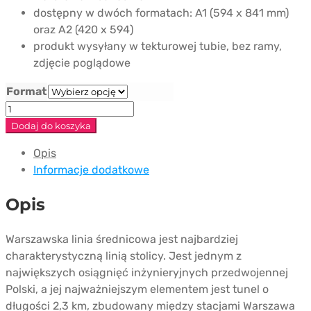
99 zł
dostępny w dwóch formatach: A1 (594 x 841 mm)
oraz A2 (420 x 594)
produkt wysyłany w tekturowej tubie, bez ramy,
zdjęcie poglądowe
Format
ilość
Plakat
Dodaj do koszyka
"Warszawa
Opis
Wschodnia"
Informacje dodatkowe
Opis
Warszawska linia średnicowa jest najbardziej
charakterystyczną linią stolicy. Jest jednym z
największych osiągnięć inżynieryjnych przedwojennej
Polski, a jej najważniejszym elementem jest tunel o
długości 2,3 km, zbudowany między stacjami Warszawa