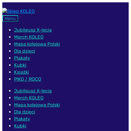
Przejdź
Przejdź
do
do
Menu
nawigacji
treści
Jubileusz X-lecia
Merch KOLEO
Mapa kolejowa Polski
Dla dzieci
Plakaty
Kubki
Książki
PIKO / ROCO
Jubileusz X-lecia
Merch KOLEO
Mapa kolejowa Polski
Dla dzieci
Plakaty
Kubki