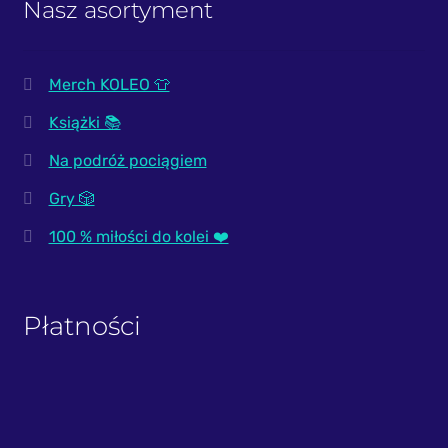
Nasz asortyment
Merch KOLEO 👕
Książki 📚
Na podróż pociągiem
Gry 🎲
100 % miłości do kolei ❤️
Płatności