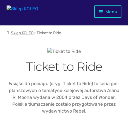
Przejdź
Przejdź
Menu
do
do
nawigacji
treści
Jubileusz X-lecia
Sklep KOLEO
› Ticket to Ride
Merch KOLEO
Mapa kolejowa Polski
Ticket to Ride
Dla dzieci
Wsiąść do pociągu (oryg. Ticket to Ride) to seria gier
Plakaty
planszowych o tematyce kolejowej autorstwa Alana
R. Moona wydana w 2004 przez Days of Wonder.
Kubki
Polskie tłumaczenie zostało przygotowane przez
wydawnictwo Rebel.
Książki