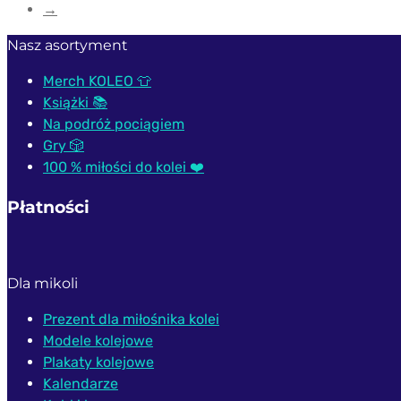
→
Nasz asortyment
Merch KOLEO 👕
Książki 📚
Na podróż pociągiem
Gry 🎲
100 % miłości do kolei ❤️
Płatności
Dla mikoli
Prezent dla miłośnika kolei
Modele kolejowe
Plakaty kolejowe
Kalendarze