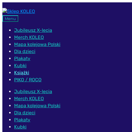
Przejdź
Przejdź
do
do
Menu
nawigacji
treści
Jubileusz X-lecia
Merch KOLEO
Mapa kolejowa Polski
Dla dzieci
Plakaty
Kubki
Książki
PIKO / ROCO
Jubileusz X-lecia
Merch KOLEO
Mapa kolejowa Polski
Dla dzieci
Plakaty
Kubki