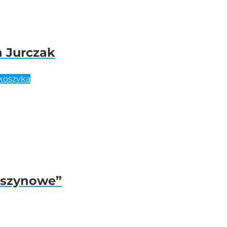
a Jurczak
koszyka
y szynowe”