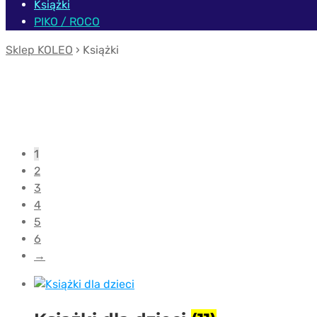
Książki
PIKO / ROCO
Sklep KOLEO
› Książki
1
2
3
4
5
6
→