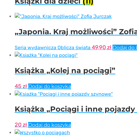
Książki dla dzieci
(11)
„Japonia. Kraj możliwości” Zofi
49,90
zł
Seria wydawnicza Oblicza świata
Dodaj do 
Książka „Kolej na pociągi”
45
zł
Dodaj do koszyka
Książka „Pociągi i inne pojazd
20
zł
Dodaj do koszyka