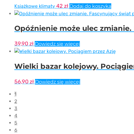
42
zł
Książkowe klimaty
Dodaj do koszyka
Opóźnienie może ulec zmianie.
39,90
zł
Dowiedz się więcej
Wielki bazar kolejowy. Pociągi
56,90
zł
Dowiedz się więcej
1
2
3
4
5
6