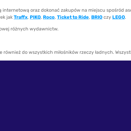
 internetową oraz dokonać zakupów na miejscu spośród aso
rek jak
Traffx
,
PIKO
,
Roco
,
Ticket to Ride
,
BRIO
czy
LEGO
.
jowej różnych wydawnictw.
ale również do wszystkich miłośników rzeczy ładnych. Wszys