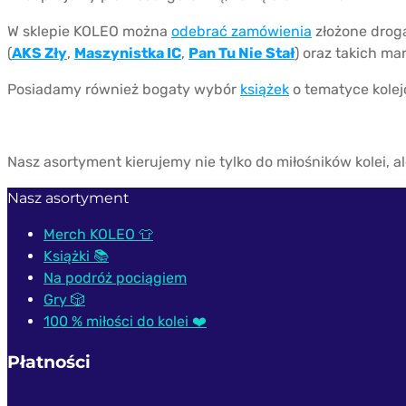
W sklepie KOLEO można
odebrać zamówienia
złożone drogą
(
AKS Zły
,
Maszynistka IC
,
Pan Tu Nie Stał
) oraz takich ma
Posiadamy również bogaty wybór
książek
o tematyce kole
Nasz asortyment kierujemy nie tylko do miłośników kolei, 
Nasz asortyment
Merch KOLEO 👕
Książki 📚
Na podróż pociągiem
Gry 🎲
100 % miłości do kolei ❤️
Płatności