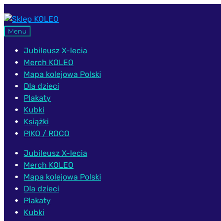
Przejdź
Przejdź
do
do
Menu
nawigacji
treści
Jubileusz X-lecia
Merch KOLEO
Mapa kolejowa Polski
Dla dzieci
Plakaty
Kubki
Książki
PIKO / ROCO
Jubileusz X-lecia
Merch KOLEO
Mapa kolejowa Polski
Dla dzieci
Plakaty
Kubki