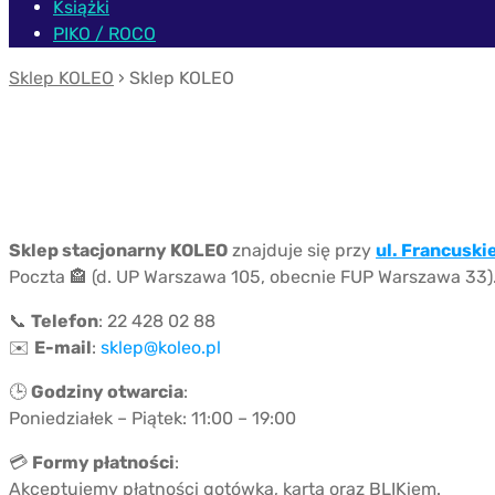
Książki
PIKO / ROCO
Sklep KOLEO
› Sklep KOLEO
Sklep stacjonarny KOLEO
znajduje się przy
ul. Francuskie
Poczta 🏤 (d. UP Warszawa 105, obecnie FUP Warszawa 33)
📞
Telefon
: 22 428 02 88
✉️
E-mail
:
sklep@koleo.pl
🕒
Godziny otwarcia
:
Poniedziałek – Piątek: 11:00 – 19:00
💳
Formy płatności
:
Akceptujemy płatności gotówką, kartą oraz BLIKiem.