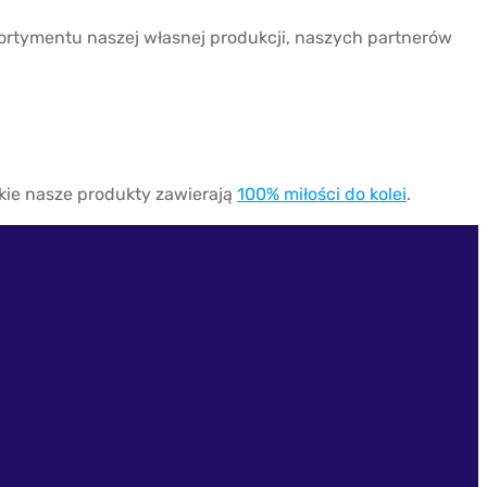
rtymentu naszej własnej produkcji, naszych partnerów
tkie nasze produkty zawierają
100% miłości do kolei
.