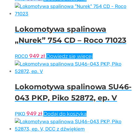
Lokomotywa spalinowa
„Nurek” 754 CD – Roco 71023
949
zł
ROCO
Dowiedz się więcej
Lokomotywa spalinowa SU46-
043 PKP, Piko 52872, ep. V
949
zł
PIKO
Dodaj do koszyka