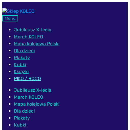
Przejdź
Przejdź
do
do
Menu
nawigacji
treści
Jubileusz X-lecia
Merch KOLEO
Mapa kolejowa Polski
Dla dzieci
Plakaty
Kubki
Książki
PIKO / ROCO
Jubileusz X-lecia
Merch KOLEO
Mapa kolejowa Polski
Dla dzieci
Plakaty
Kubki