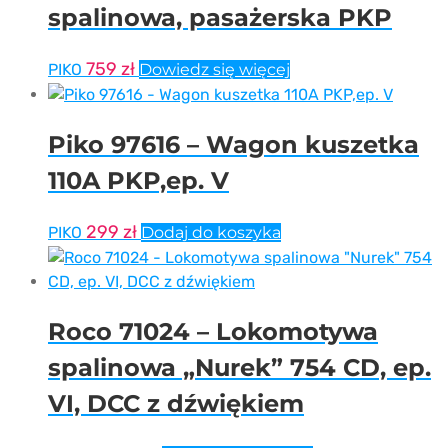
spalinowa, pasażerska PKP
759
zł
PIKO
Dowiedz się więcej
Piko 97616 – Wagon kuszetka
110A PKP,ep. V
299
zł
PIKO
Dodaj do koszyka
Roco 71024 – Lokomotywa
spalinowa „Nurek” 754 CD, ep.
VI, DCC z dźwiękiem