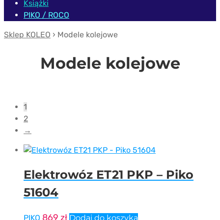
Książki
PIKO / ROCO
Sklep KOLEO
› Modele kolejowe
Modele kolejowe
1
2
→
Elektrowóz ET21 PKP – Piko
51604
869
zł
PIKO
Dodaj do koszyka