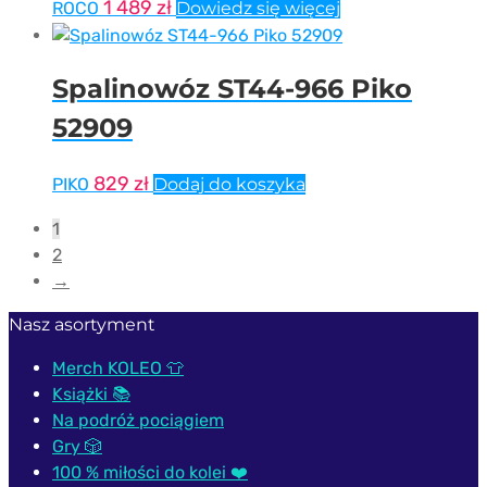
1 489
zł
ROCO
Dowiedz się więcej
Spalinowóz ST44-966 Piko
52909
829
zł
PIKO
Dodaj do koszyka
1
2
→
Nasz asortyment
Merch KOLEO 👕
Książki 📚
Na podróż pociągiem
Gry 🎲
100 % miłości do kolei ❤️