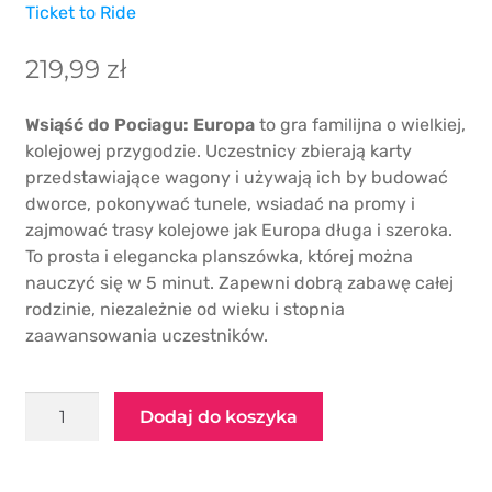
Ticket to Ride
219,99
zł
Wsiąść do Pociagu: Europa
to gra familijna o wielkiej,
kolejowej przygodzie. Uczestnicy zbierają karty
przedstawiające wagony i używają ich by budować
dworce, pokonywać tunele, wsiadać na promy i
zajmować trasy kolejowe jak Europa długa i szeroka.
To prosta i elegancka planszówka, której można
nauczyć się w 5 minut. Zapewni dobrą zabawę całej
rodzinie, niezależnie od wieku i stopnia
zaawansowania uczestników.
ilość
Dodaj do koszyka
Gra
planszowa
Wsiąść