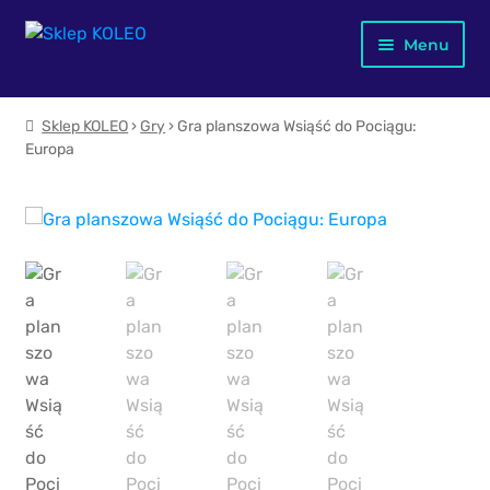
Przejdź
Przejdź
Menu
do
do
nawigacji
treści
Jubileusz X-lecia
Sklep KOLEO
›
Gry
› Gra planszowa Wsiąść do Pociągu:
Europa
Merch KOLEO
Mapa kolejowa Polski
Dla dzieci
Plakaty
Kubki
Książki