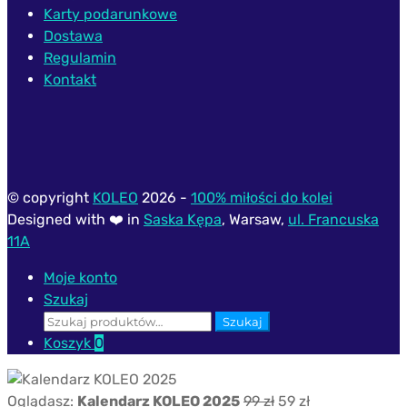
Karty podarunkowe
Dostawa
Regulamin
Kontakt
© copyright
KOLEO
2026 -
100% miłości do kolei
Designed with ❤️ in
Saska Kępa
, Warsaw,
ul. Francuska
11A
Moje konto
Szukaj
Szukaj:
Szukaj
Koszyk
0
Pierwotna
Aktualna
Oglądasz:
Kalendarz KOLEO 2025
99
zł
59
zł