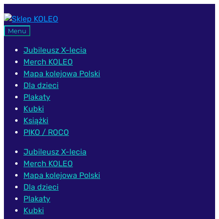
Przejdź
Przejdź
do
do
Menu
nawigacji
treści
Jubileusz X-lecia
Merch KOLEO
Mapa kolejowa Polski
Dla dzieci
Plakaty
Kubki
Książki
PIKO / ROCO
Jubileusz X-lecia
Merch KOLEO
Mapa kolejowa Polski
Dla dzieci
Plakaty
Kubki