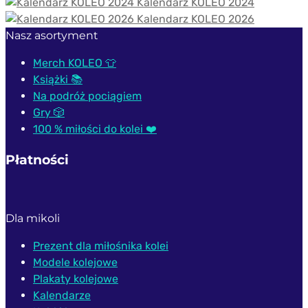
Kalendarz KOLEO 2024
Kalendarz KOLEO 2026
Nasz asortyment
Merch KOLEO 👕
Książki 📚
Na podróż pociągiem
Gry 🎲
100 % miłości do kolei ❤️
Płatności
Dla mikoli
Prezent dla miłośnika kolei
Modele kolejowe
Plakaty kolejowe
Kalendarze