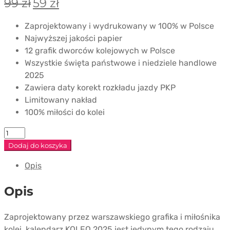
Pierwotna
Aktualna
99
zł
59
zł
cena
cena
wynosiła:
wynosi:
Zaprojektowany i wydrukowany w 100% w Polsce
99 zł.
59 zł.
Najwyższej jakości papier
12 grafik dworców kolejowych w Polsce
Wszystkie święta państwowe i niedziele handlowe
2025
Zawiera daty korekt rozkładu jazdy PKP
Limitowany nakład
100% miłości do kolei
ilość
Kalendarz
Dodaj do koszyka
KOLEO
Opis
2025
Opis
Zaprojektowany przez warszawskiego grafika i miłośnika
kolei, kalendarz KOLEO 2025 jest jedynym tego rodzaju