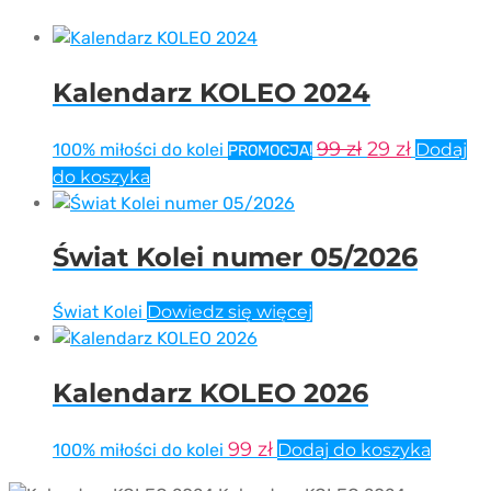
Kalendarz KOLEO 2024
Pierwotna
Aktualn
99
zł
29
zł
100% miłości do kolei
Dodaj
PROMOCJA!
cena
cena
do koszyka
wynosiła:
wynosi:
99 zł.
29 zł.
Świat Kolei numer 05/2026
Świat Kolei
Dowiedz się więcej
Kalendarz KOLEO 2026
99
zł
100% miłości do kolei
Dodaj do koszyka