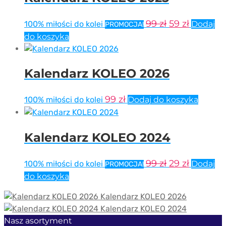
Pierwotna
Aktualn
99
zł
59
zł
100% miłości do kolei
Dodaj
PROMOCJA!
cena
cena
do koszyka
wynosiła:
wynosi:
99 zł.
59 zł.
Kalendarz KOLEO 2026
99
zł
100% miłości do kolei
Dodaj do koszyka
Kalendarz KOLEO 2024
Pierwotna
Aktualn
99
zł
29
zł
100% miłości do kolei
Dodaj
PROMOCJA!
cena
cena
do koszyka
wynosiła:
wynosi:
Kalendarz KOLEO 2026
99 zł.
29 zł.
Kalendarz KOLEO 2024
Nasz asortyment