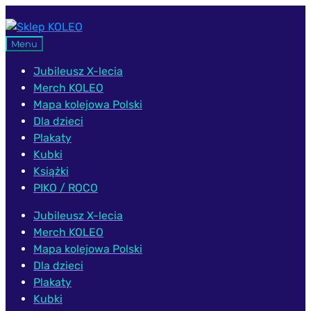
Przejdź
Przejdź
do
do
Menu
nawigacji
treści
Jubileusz X-lecia
Merch KOLEO
Mapa kolejowa Polski
Dla dzieci
Plakaty
Kubki
Książki
PIKO / ROCO
Jubileusz X-lecia
Merch KOLEO
Mapa kolejowa Polski
Dla dzieci
Plakaty
Kubki