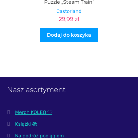
Puzzle „Steam Train”
Castorland
29,99
zł
Dodaj do koszyka
Nasz asortyment
Merch KOLEO 👕
Książki 📚
Na podróż pociągiem