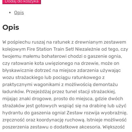
Fire
Dodaj do koszyka
Station
Opis
Train
Set
Opis
W pośpiechu ruszaj na ratunek z drewnianym zestawem
kolejowym Fire Station Train Set! Niezależnie od tego, czy
twojemu małemu bohaterowi chodzi o gaszenie ognia,
czy ratowanie kota uwięzionego na drzewie, może on
błyskawicznie dotrzeć na miejsce zdarzenia używając
wozu strażackiego lub pociągu ratunkowego z
praktycznymi wagonikami z możliwością demontażu
ładunków. Przejeżdżaj przez tunel stacji strażackiej,
mijając znaki drogowe, prosto do miejsca, gdzie dwóch
strażaków jest gotowych wspiąć się na drabinę lub użyć
hydrantu do gaszenia ognia! Zestaw rozwija wyobraźnię,
zręczność oraz koordynację ruchową. Istnieje możliwość
poszerzenia zestawu o dodatkowe akcesoria. Większość