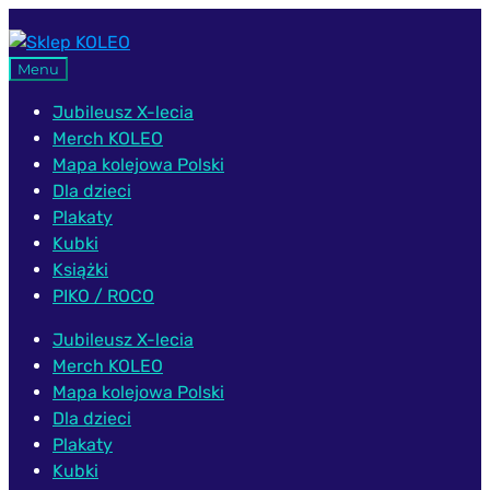
Przejdź
Przejdź
do
do
Menu
nawigacji
treści
Jubileusz X-lecia
Merch KOLEO
Mapa kolejowa Polski
Dla dzieci
Plakaty
Kubki
Książki
PIKO / ROCO
Jubileusz X-lecia
Merch KOLEO
Mapa kolejowa Polski
Dla dzieci
Plakaty
Kubki