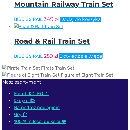
Mountain Railway Train Set
349
zł
BIGJIGS RAIL
Dodaj do koszyka
Road & Rail Train Set
259
zł
BIGJIGS RAIL
Dowiedz się więcej
Pirate Train Set
Figure of Eight Train Set
Nasz asortyment
Merch KOLEO 👕
Książki 📚
Na podróż pociągiem
Gry 🎲
100 % miłości do kolei ❤️