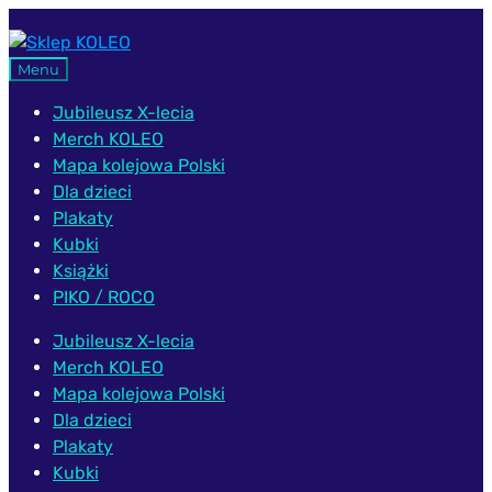
Przejdź
Przejdź
do
do
Menu
nawigacji
treści
Jubileusz X-lecia
Merch KOLEO
Mapa kolejowa Polski
Dla dzieci
Plakaty
Kubki
Książki
PIKO / ROCO
Jubileusz X-lecia
Merch KOLEO
Mapa kolejowa Polski
Dla dzieci
Plakaty
Kubki