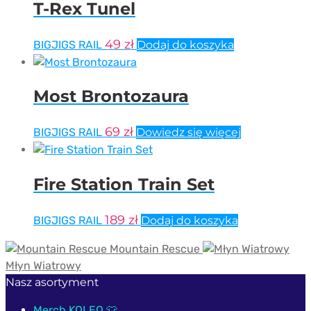
T-Rex Tunel
49
zł
BIGJIGS RAIL
Dodaj do koszyka
Most Brontozaura
69
zł
BIGJIGS RAIL
Dowiedz się więcej
Fire Station Train Set
189
zł
BIGJIGS RAIL
Dodaj do koszyka
Mountain Rescue
Młyn Wiatrowy
Nasz asortyment
Merch KOLEO 👕