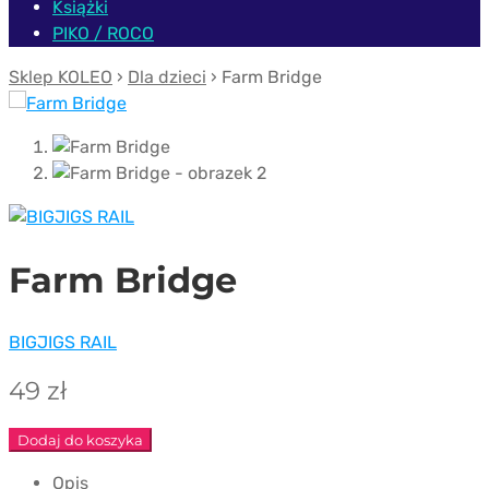
Książki
PIKO / ROCO
Sklep KOLEO
›
Dla dzieci
› Farm Bridge
Farm Bridge
BIGJIGS RAIL
49
zł
ilość
Dodaj do koszyka
Farm
Opis