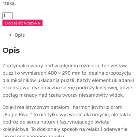
rzeką.
ilość
Puzzle
Dodaj do koszyka
"Eagle
Opis
River"
Opis
Zoptymalizowany pod względem rozmiaru, ten zestaw
puzzli o wymiarach 400 × 290 mm to idealna propozycja
dla miłośników układania puzzli. Każdy element układanki
przedstawia dynamiczną scenę podróży kolejowej, gdzie
pociąg mknący nad rzeką tworzy niesamowity widok.
Dzięki realistycznym detalom i harmonijnym kolorom,
„Eagle River” to nie tylko wyzwanie dla umysłu, ale także
podróż do serca natury i fascynującego świata
kolejnictwa. To doskonały sposób na relaks i oderwanie
się od codziennego zgiełku.