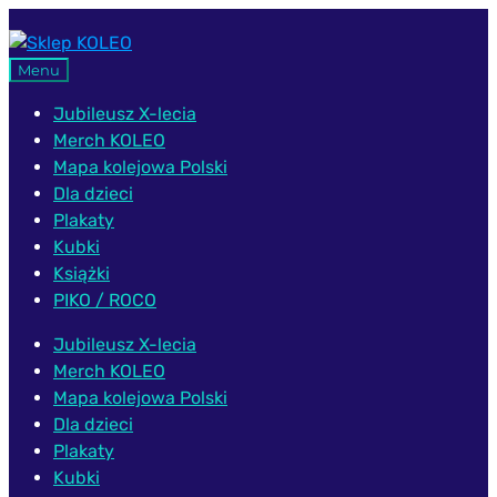
Przejdź
Przejdź
do
do
Menu
nawigacji
treści
Jubileusz X-lecia
Merch KOLEO
Mapa kolejowa Polski
Dla dzieci
Plakaty
Kubki
Książki
PIKO / ROCO
Jubileusz X-lecia
Merch KOLEO
Mapa kolejowa Polski
Dla dzieci
Plakaty
Kubki