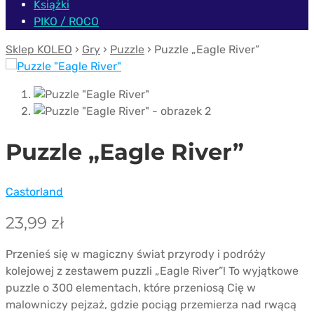
Książki
PIKO / ROCO
Sklep KOLEO
›
Gry
›
Puzzle
› Puzzle „Eagle River”
Puzzle „Eagle River”
Castorland
23,99
zł
Przenieś się w magiczny świat przyrody i podróży
kolejowej z zestawem puzzli „Eagle River”! To wyjątkowe
puzzle o 300 elementach, które przeniosą Cię w
malowniczy pejzaż, gdzie pociąg przemierza nad rwącą