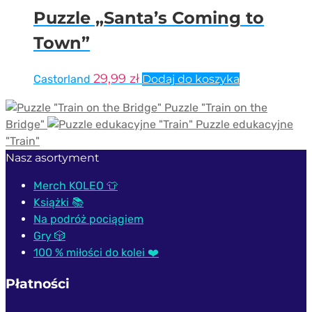
Puzzle „Santa’s Coming to
Town”
29,99
zł
Castorland
Dodaj do koszyka
Puzzle "Train on the
Bridge"
Puzzle edukacyjne
"Train"
Nasz asortyment
Merch KOLEO 👕
Książki 📚
Na podróż pociągiem
Gry 🎲
100 % miłości do kolei ❤️
Płatności