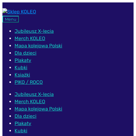
Przejdź
Przejdź
do
do
Menu
nawigacji
treści
Jubileusz X-lecia
Merch KOLEO
Mapa kolejowa Polski
Dla dzieci
Plakaty
Kubki
Książki
PIKO / ROCO
Jubileusz X-lecia
Merch KOLEO
Mapa kolejowa Polski
Dla dzieci
Plakaty
Kubki