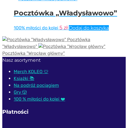
Pocztówka „Władysławowo”
5
zł
100% miłości do kolei
Dodaj do koszyka
Pocztówka
"Władysławowo"
Pocztówka "Wrocław główny"
Nasz asortyment
Merch KOLEO 👕
Książki 📚
Na podróż pociągiem
Gry 🎲
100 % miłości do kolei ❤️
Płatności