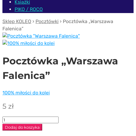
Książki
PIKO / ROCO
Sklep KOLEO
›
Pocztówki
› Pocztówka „Warszawa
Falenica”
Pocztówka „Warszawa
Falenica”
100% miłości do kolei
5
zł
ilość
Pocztówka
Dodaj do koszyka
"Warszawa