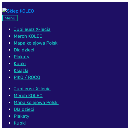
Przejdź
Przejdź
do
do
Menu
nawigacji
treści
Jubileusz X-lecia
Merch KOLEO
Mapa kolejowa Polski
Dla dzieci
Plakaty
Kubki
Książki
PIKO / ROCO
Jubileusz X-lecia
Merch KOLEO
Mapa kolejowa Polski
Dla dzieci
Plakaty
Kubki