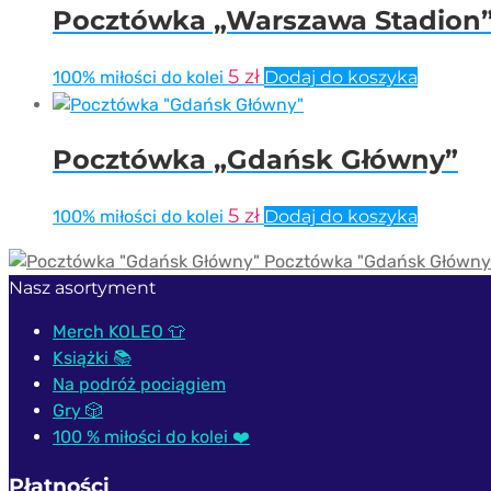
Pocztówka „Warszawa Stadion
5
zł
100% miłości do kolei
Dodaj do koszyka
Pocztówka „Gdańsk Główny”
5
zł
100% miłości do kolei
Dodaj do koszyka
Pocztówka "Gdańsk Główny
Nasz asortyment
Merch KOLEO 👕
Książki 📚
Na podróż pociągiem
Gry 🎲
100 % miłości do kolei ❤️
Płatności