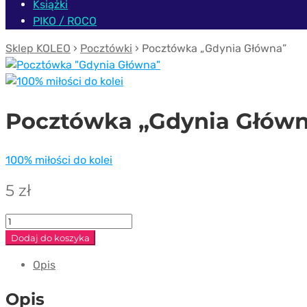
Książki
PIKO / ROCO
Sklep KOLEO
›
Pocztówki
› Pocztówka „Gdynia Główna”
Pocztówka „Gdynia Głów
100% miłości do kolei
5
zł
ilość
Pocztówka
Dodaj do koszyka
"Gdynia
Opis
Główna"
Opis