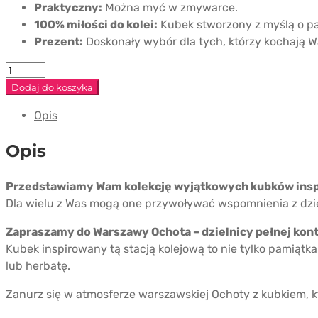
Praktyczny:
Można myć w zmywarce.
100% miłości do kolei:
Kubek stworzony z myślą o pa
Prezent:
Doskonały wybór dla tych, którzy kochają 
ilość
Kubek
Dodaj do koszyka
PKP
Opis
Warszawa
Ochota
Opis
Przedstawiamy Wam kolekcję wyjątkowych kubków insp
Dla wielu z Was mogą one przywoływać wspomnienia z dzie
Zapraszamy do Warszawy Ochota – dzielnicy pełnej kon
Kubek inspirowany tą stacją kolejową to nie tylko pamiątk
lub herbatę.
Zanurz się w atmosferze warszawskiej Ochoty z kubkiem, k