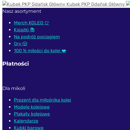
Kubek PKP Gdańsk Główny
Nasz asortyment
Merch KOLEO 👕
Książki 📚
Na podróż pociągiem
Gry 🎲
100 % miłości do kolei ❤️
Płatności
Dla mikoli
Prezent dla miłośnika kolei
Modele kolejowe
Plakaty kolejowe
Kalendarze
Kubki barowe