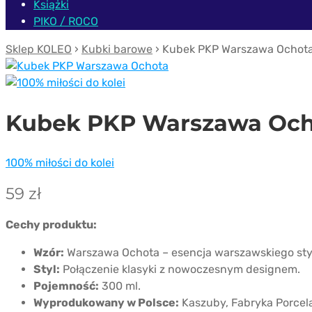
Książki
PIKO / ROCO
Sklep KOLEO
›
Kubki barowe
› Kubek PKP Warszawa Ochot
Kubek PKP Warszawa Och
100% miłości do kolei
59
zł
Cechy produktu:
Wzór:
Warszawa Ochota – esencja warszawskiego sty
Styl:
Połączenie klasyki z nowoczesnym designem.
Pojemność:
300 ml.
Wyprodukowany w Polsce:
Kaszuby, Fabryka Porcel