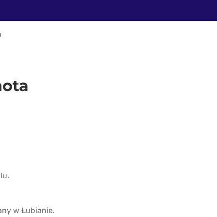
a
ota
lu.
any w Łubianie.