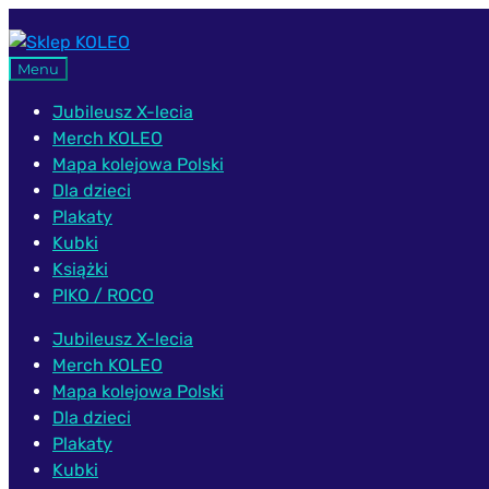
Przejdź
Przejdź
do
do
Menu
nawigacji
treści
Jubileusz X-lecia
Merch KOLEO
Mapa kolejowa Polski
Dla dzieci
Plakaty
Kubki
Książki
PIKO / ROCO
Jubileusz X-lecia
Merch KOLEO
Mapa kolejowa Polski
Dla dzieci
Plakaty
Kubki