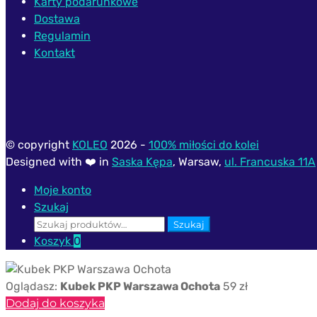
Karty podarunkowe
Dostawa
Regulamin
Kontakt
© copyright
KOLEO
2026 -
100% miłości do kolei
Designed with ❤️ in
Saska Kępa
, Warsaw,
ul. Francuska 11A
Moje konto
Szukaj
Szukaj:
Szukaj
Koszyk
0
Oglądasz:
Kubek PKP Warszawa Ochota
59
zł
Dodaj do koszyka