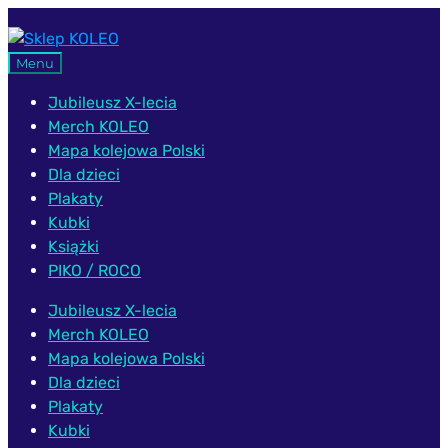
Przejdź
Przejdź
do
do
Menu
nawigacji
treści
Jubileusz X-lecia
Merch KOLEO
Mapa kolejowa Polski
Dla dzieci
Plakaty
Kubki
Książki
PIKO / ROCO
Jubileusz X-lecia
Merch KOLEO
Mapa kolejowa Polski
Dla dzieci
Plakaty
Kubki