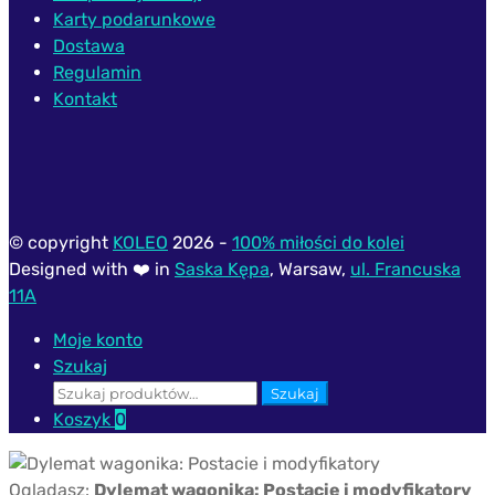
Karty podarunkowe
Dostawa
Regulamin
Kontakt
© copyright
KOLEO
2026 -
100% miłości do kolei
Designed with ❤️ in
Saska Kępa
, Warsaw,
ul. Francuska
11A
Moje konto
Szukaj
Szukaj:
Szukaj
Koszyk
0
Oglądasz:
Dylemat wagonika: Postacie i modyfikatory