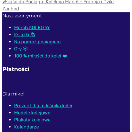
Wsiąść do Pociągu: Kolekcja Map 6 - Francja i Dziki
Zachód
Nasz asortyment
Merch KOLEO 👕
Książki 📚
Na podróż pociągiem
Gry 🎲
100 % miłości do kolei ❤️
Płatności
Dla mikoli
Prezent dla miłośnika kolei
Modele kolejowe
Plakaty kolejowe
Kalendarze