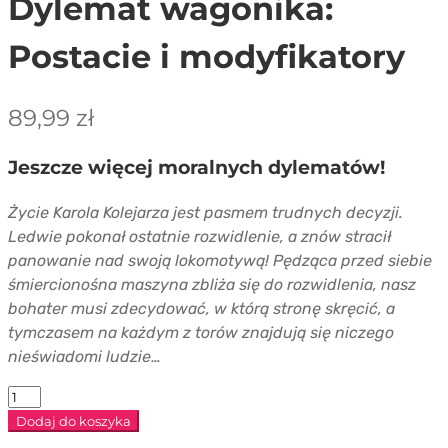
Dylemat wagonika:
Postacie i modyfikatory
89,99
zł
Jeszcze więcej moralnych dylematów!
Życie Karola Kolejarza jest pasmem trudnych decyzji.
Ledwie pokonał ostatnie rozwidlenie, a znów stracił
panowanie nad swoją lokomotywą! Pędząca przed siebie
śmiercionośna maszyna zbliża się do rozwidlenia, nasz
bohater musi zdecydować, w którą stronę skręcić, a
tymczasem na każdym z torów znajdują się niczego
nieświadomi ludzie…
ilość
Dylemat
Dodaj do koszyka
wagonika: