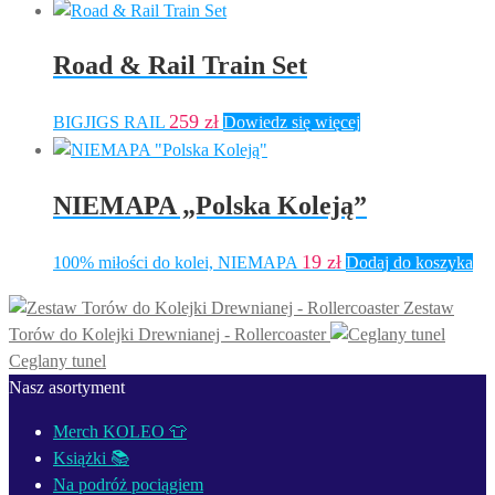
Road & Rail Train Set
259
zł
BIGJIGS RAIL
Dowiedz się więcej
NIEMAPA „Polska Koleją”
19
zł
100% miłości do kolei, NIEMAPA
Dodaj do koszyka
Zestaw
Torów do Kolejki Drewnianej - Rollercoaster
Ceglany tunel
Nasz asortyment
Merch KOLEO 👕
Książki 📚
Na podróż pociągiem