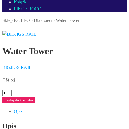
Książki
PIKO / ROCO
Sklep KOLEO
›
Dla dzieci
› Water Tower
Water Tower
BIGJIGS RAIL
59
zł
ilość
Water
Dodaj do koszyka
Tower
Opis
Opis