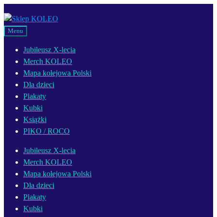
Przejdź
Przejdź
do
do
Menu
nawigacji
treści
Jubileusz X-lecia
Merch KOLEO
Mapa kolejowa Polski
Dla dzieci
Plakaty
Kubki
Książki
PIKO / ROCO
Jubileusz X-lecia
Merch KOLEO
Mapa kolejowa Polski
Dla dzieci
Plakaty
Kubki