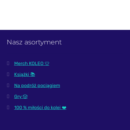
Nasz asortyment
Merch KOLEO 👕
Książki 📚
Na podróż pociągiem
Gry 🎲
100 % miłości do kolei ❤️