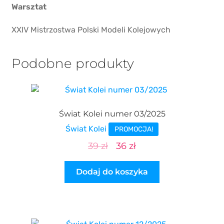
Warsztat
XXIV Mistrzostwa Polski Modeli Kolejowych
Podobne produkty
Świat Kolei numer 03/2025
Świat Kolei
PROMOCJA!
Pierwotna
Aktualna
39
zł
36
zł
cena
cena
Dodaj do koszyka
wynosiła:
wynosi:
39 zł.
36 zł.