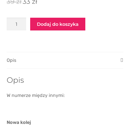
39
zł
33
zł
PIKO / ROCO
cena
cena
wynosiła:
wynosi:
ilość
39 zł.
33 zł.
Dodaj do koszyka
Świat
Kolei
numer
11/2024
Opis
Opis
W numerze między innymi:
Nowa kolej