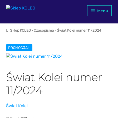
Przejdź
Przejdź
Menu
do
do
nawigacji
treści
Jubileusz X-lecia
Sklep KOLEO
›
Czasopisma
› Świat Kolei numer 11/2024
Merch KOLEO
PROMOCJA!
Mapa kolejowa Polski
Dla dzieci
Świat Kolei numer
Plakaty
11/2024
Kubki
Książki
Świat Kolei
Pierwotna
Aktualna