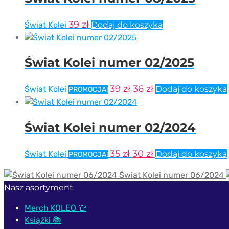
39
zł
Świat Kolei
Dodaj do koszyka
Świat Kolei numer 02/2025
Pierwotna
Aktualna
39
zł
36
zł
Świat Kolei
Dodaj do koszyka
PROMOCJA!
cena
cena
wynosiła:
wynosi:
Świat Kolei numer 02/2024
39 zł.
36 zł.
Pierwotna
Aktualna
35
zł
30
zł
Świat Kolei
Dodaj do koszyka
PROMOCJA!
cena
cena
Świat Kolei numer 06/2024
wynosiła:
wynosi:
Nasz asortyment
35 zł.
30 zł.
Merch KOLEO 👕
Książki 📚