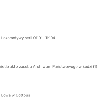
 Lokomotywy serii Oi101 i Tr104
ietle akt z zasobu Archiwum Państwowego w Łodzi (1)
s
Lowa
w Cottbus