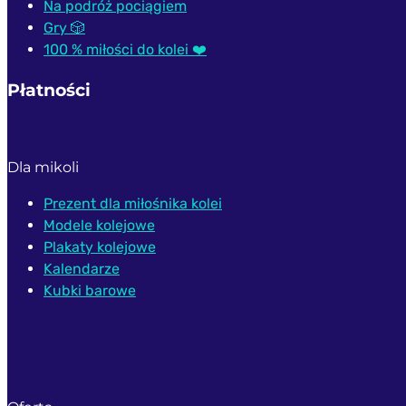
Na podróż pociągiem
Gry 🎲
100 % miłości do kolei ❤️
Płatności
Dla mikoli
Prezent dla miłośnika kolei
Modele kolejowe
Plakaty kolejowe
Kalendarze
Kubki barowe