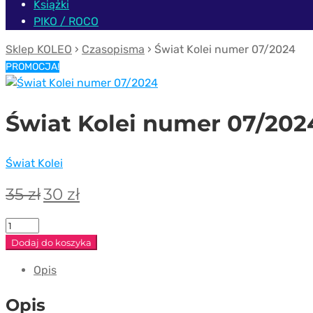
Książki
PIKO / ROCO
Sklep KOLEO
›
Czasopisma
› Świat Kolei numer 07/2024
PROMOCJA!
Świat Kolei numer 07/202
Świat Kolei
Pierwotna
Aktualna
35
zł
30
zł
cena
cena
wynosiła:
wynosi:
ilość
35 zł.
30 zł.
Świat
Dodaj do koszyka
Kolei
Opis
numer
07/2024
Opis