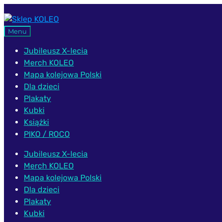
Przejdź
Przejdź
do
do
Menu
nawigacji
treści
Jubileusz X-lecia
Merch KOLEO
Mapa kolejowa Polski
Dla dzieci
Plakaty
Kubki
Książki
PIKO / ROCO
Jubileusz X-lecia
Merch KOLEO
Mapa kolejowa Polski
Dla dzieci
Plakaty
Kubki