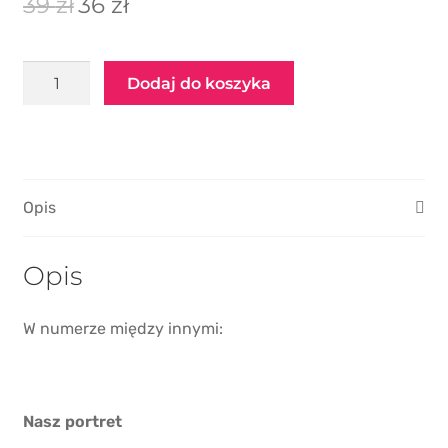
39
zł
36
zł
PIKO / ROCO
cena
cena
wynosiła:
wynosi:
ilość
39 zł.
36 zł.
Dodaj do koszyka
Świat
Kolei
numer
06/2025
Opis
Opis
W numerze między innymi:
Nasz portret