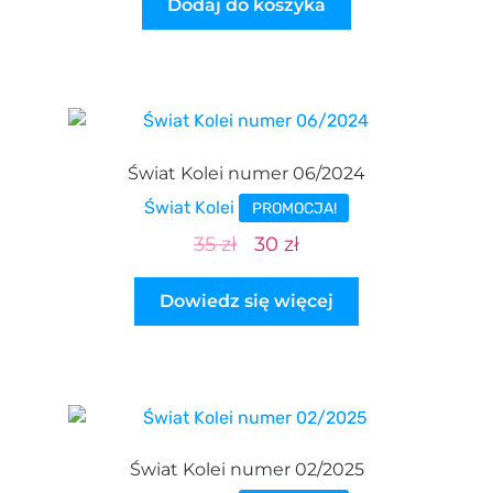
Dodaj do koszyka
Świat Kolei numer 06/2024
Świat Kolei
PROMOCJA!
Pierwotna
Aktualna
35
zł
30
zł
cena
cena
Dowiedz się więcej
wynosiła:
wynosi:
35 zł.
30 zł.
Świat Kolei numer 02/2025