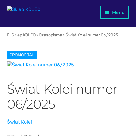
Przejdź
Przejdź
Menu
do
do
nawigacji
treści
Jubileusz X-lecia
Sklep KOLEO
›
Czasopisma
› Świat Kolei numer 06/2025
Merch KOLEO
PROMOCJA!
Mapa kolejowa Polski
Dla dzieci
Świat Kolei numer
Plakaty
06/2025
Kubki
Książki
Świat Kolei
Pierwotna
Aktualna