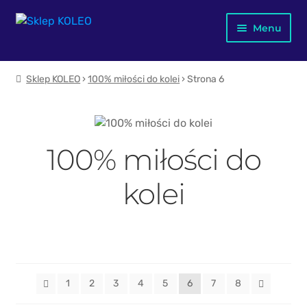
Przejdź
Przejdź
Menu
do
do
nawigacji
treści
Jubileusz X-lecia
Sklep KOLEO
›
100% miłości do kolei
› Strona 6
Merch KOLEO
Mapa kolejowa Polski
100% miłości do
Dla dzieci
kolei
Plakaty
Kubki
Książki
1
2
3
4
5
6
7
8