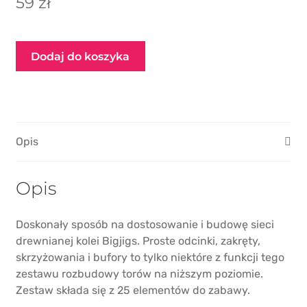
59
zł
PIKO / ROCO
ilość
Dodaj do koszyka
Zestaw
25
różnych
torów
Opis
Opis
Doskonały sposób na dostosowanie i budowę sieci
drewnianej kolei Bigjigs. Proste odcinki, zakręty,
skrzyżowania i bufory to tylko niektóre z funkcji tego
zestawu rozbudowy torów na niższym poziomie.
Zestaw składa się z 25 elementów do zabawy.