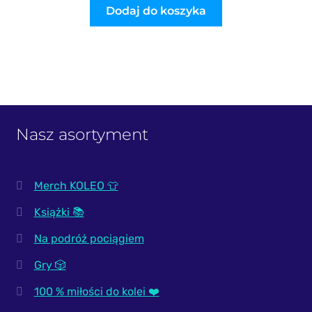
Dodaj do koszyka
Nasz asortyment
Merch KOLEO 👕
Książki 📚
Na podróż pociągiem
Gry 🎲
100 % miłości do kolei ❤️