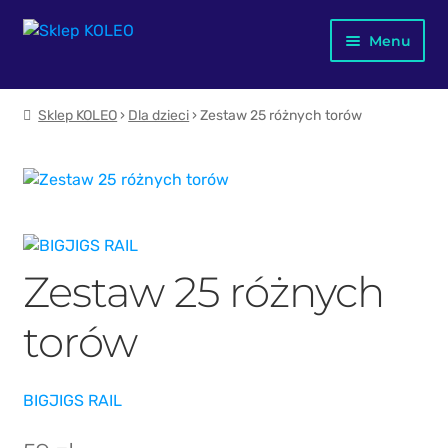
Przejdź
Przejdź
Menu
do
do
nawigacji
treści
Jubileusz X-lecia
Sklep KOLEO
›
Dla dzieci
› Zestaw 25 różnych torów
Merch KOLEO
Mapa kolejowa Polski
Dla dzieci
Zestaw 25 różnych
Plakaty
torów
Kubki
Książki
BIGJIGS RAIL