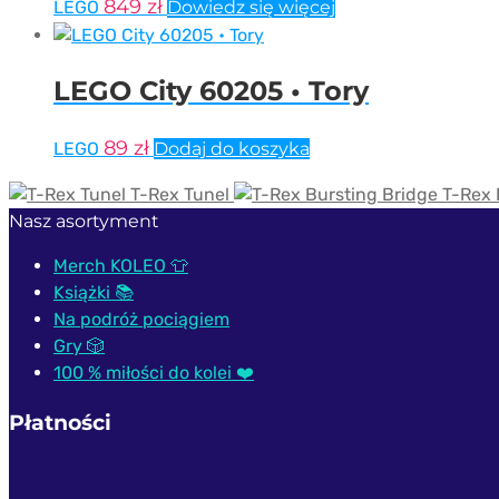
849
zł
LEGO
Dowiedz się więcej
LEGO City 60205 • Tory
89
zł
LEGO
Dodaj do koszyka
T-Rex Tunel
T-Rex 
Nasz asortyment
Merch KOLEO 👕
Książki 📚
Na podróż pociągiem
Gry 🎲
100 % miłości do kolei ❤️
Płatności