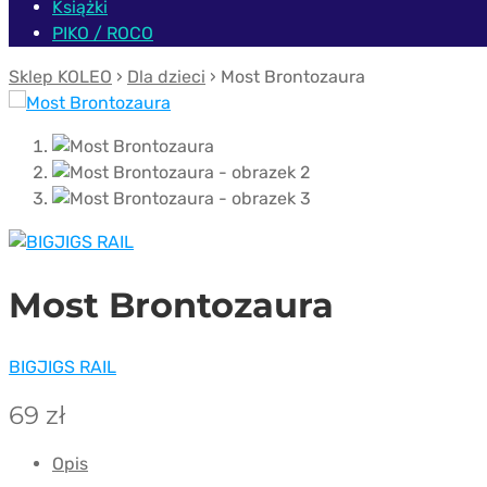
Książki
PIKO / ROCO
Sklep KOLEO
›
Dla dzieci
› Most Brontozaura
Most Brontozaura
BIGJIGS RAIL
69
zł
Opis