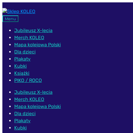
Przejdź
Przejdź
do
do
Menu
nawigacji
treści
Jubileusz X-lecia
Merch KOLEO
Mapa kolejowa Polski
Dla dzieci
Plakaty
Kubki
Książki
PIKO / ROCO
Jubileusz X-lecia
Merch KOLEO
Mapa kolejowa Polski
Dla dzieci
Plakaty
Kubki