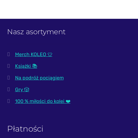
Nasz asortyment
Merch KOLEO 👕
Książki 📚
Na podróż pociągiem
Gry 🎲
100 % miłości do kolei ❤️
Płatności