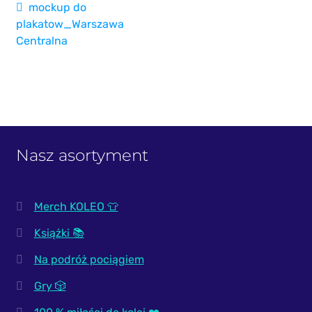
Nawigacja
Poprzedni
mockup do
wpis:
plakatow_Warszawa
wpisu
Centralna
Nasz asortyment
Merch KOLEO 👕
Książki 📚
Na podróż pociągiem
Gry 🎲