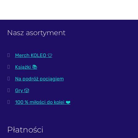
PIKO / ROCO
Nasz asortyment
Merch KOLEO 👕
Książki 📚
Na podróż pociągiem
Gry 🎲
100 % miłości do kolei ❤️
Płatności