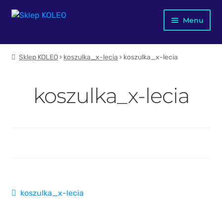
Przejdź
Przejdź
Menu
do
do
nawigacji
treści
Jubileusz X-lecia
Sklep KOLEO
›
koszulka_x-lecia
› koszulka_x-lecia
Merch KOLEO
koszulka_x-lecia
Mapa kolejowa Polski
Dla dzieci
Plakaty
Kubki
Nawigacja
Poprzedni
koszulka_x-lecia
Książki
wpis:
wpisu