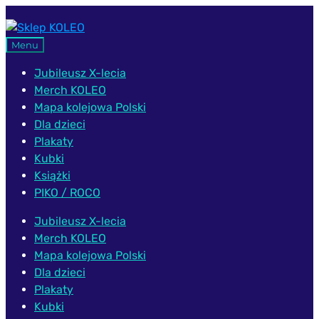
Przejdź
Przejdź
do
do
Menu
nawigacji
treści
Jubileusz X-lecia
Merch KOLEO
Mapa kolejowa Polski
Dla dzieci
Plakaty
Kubki
Książki
PIKO / ROCO
Jubileusz X-lecia
Merch KOLEO
Mapa kolejowa Polski
Dla dzieci
Plakaty
Kubki